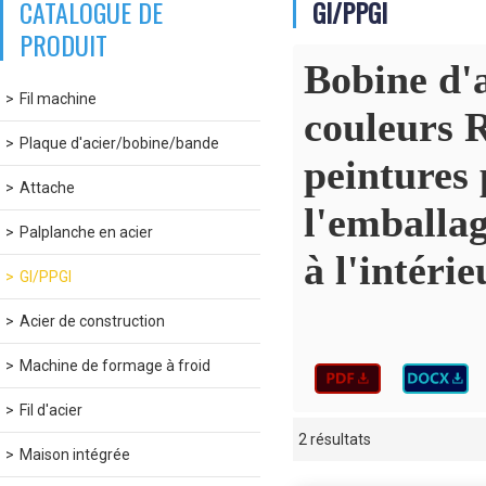
CATALOGUE DE
GI/PPGI
PRODUIT
Bobine d'a
Fil machine
couleurs R
Plaque d'acier/bobine/bande
peintures
Attache
l'emballag
Palplanche en acier
à l'intérie
GI/PPGI
Acier de construction
Machine de formage à froid
Fil d'acier
2 résultats
vitrine
Maison intégrée